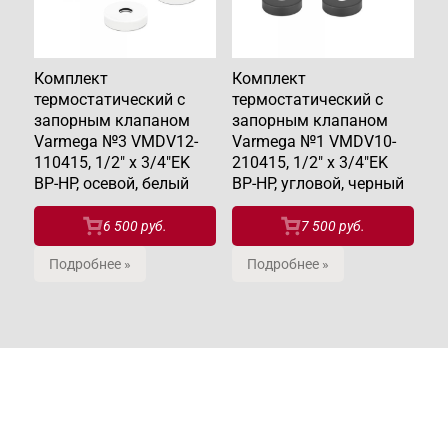
Комплект
Комплект
К
термостатический с
термостатический с
те
запорным клапаном
запорным клапаном
з
Varmega №3 VMDV12-
Varmega №1 VMDV10-
V
110415, 1/2" x 3/4"EK
210415, 1/2" x 3/4"EK
11
ВР-НР, осевой, белый
ВР-НР, угловой, черный
ВР
6 500 руб.
7 500 руб.
Подробнее »
Подробнее »