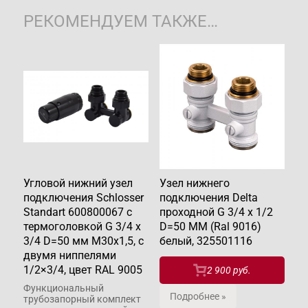
РЕКОМЕНДУЕМ ТАКЖЕ…
Угловой нижний узел
Узел нижнего
подключения Schlosser
подключения Delta
Standart 600800067 с
проходной G 3/4 x 1/2
термоголовкой G 3/4 x
D=50 MM (Ral 9016)
3/4 D=50 мм M30x1,5, с
белый, 325501116
двумя ниппелями
1/2×3/4, цвет RAL 9005
2 900 руб.
Функциональный
Подробнее »
трубозапорный комплект