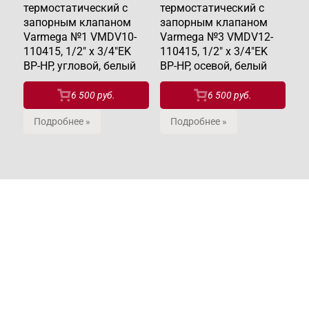
термостатический с
термостатический с
те
запорным клапаном
запорным клапаном
з
Varmega №1 VMDV10-
Varmega №3 VMDV12-
V
110415, 1/2" x 3/4"EK
110415, 1/2" x 3/4"EK
21
ВР-НР, угловой, белый
ВР-НР, осевой, белый
ВР
6 500 руб.
6 500 руб.
Подробнее »
Подробнее »