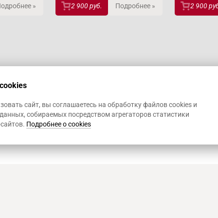
одробнее »
2 900 руб.
Подробнее »
2 900 ру
cookies
овать сайт, вы соглашаетесь на обработку файлов cookies и
данных, собираемых посредством агрегаторов статистики
-сайтов.
Подробнее о cookies
Art Heat, г. Краснодар
© 2
Политика конфиденциал
Использование Cookies
,
Р
д. 1
Информация на сайте не 