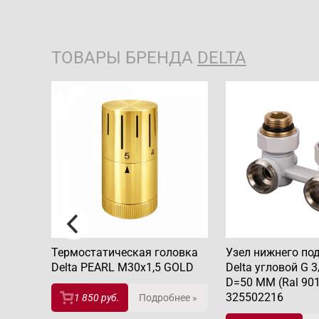
ТОВАРЫ БРЕНДА
DELTA
чения
Термостатическая головка
Узел нижнего по
ный с
Delta PEARL M30x1,5 GOLD
Delta угловой G 3
5
D=50 MM (Ral 901
325502216
1 850 руб.
Подробнее »