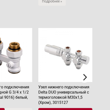
Подробнее »
го подключения
Узел нижнего подключения
Термо
дной G 3/4 x 1/2
Delta DUO универсальный с
Delta
l 9016) белый,
термоголовкой М30х1,5
(Хром), 3015127
1 