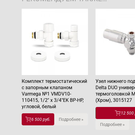
Комплект термостатический
Узел нижнего по
с запорным клапаном
Delta DUO униве
Varmega №1 VMDV10-
термоголовкой М
110415, 1/2" x 3/4"EK ВР-НР,
(Хром), 3015127
угловой, белый
12 500 
6 500 руб.
Подробнее »
Подробнее »