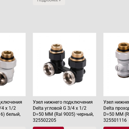
Подробнее »
дключения
Узел нижнего подключения
Узел нижне
/4 x 1/2
Delta угловой G 3/4 x 1/2
Delta прохо
6) белый,
D=50 MM (Ral 9005) черный,
D=50 MM (Ra
325502205
325501116