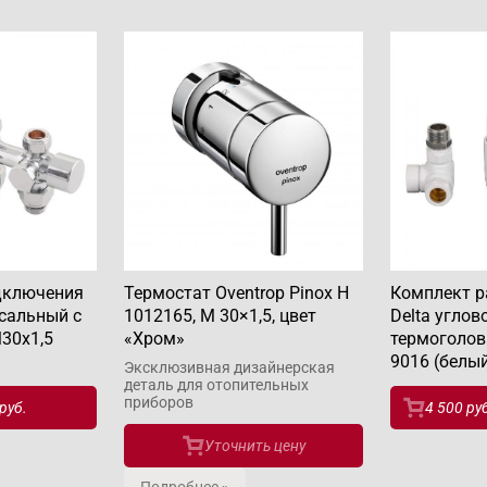
дключения
Термостат Oventrop Pinox H
Комплект 
рсальный с
1012165, M 30×1,5, цвет
Delta углов
30х1,5
«Хром»
термоголов
9016 (белый
Эксклюзивная дизайнерская
деталь для отопительных
приборов
руб.
4 500 ру
Уточнить цену