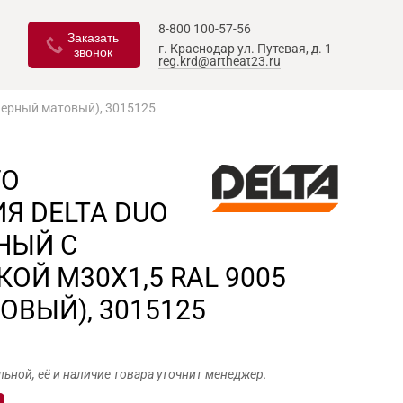
8-800 100-57-56
Заказать
г. Краснодар
ул. Путевая, д. 1
звонок
reg.krd@artheat23.ru
Черный матовый), 3015125
ГО
Я DELTA DUO
НЫЙ С
ОЙ М30Х1,5 RAL 9005
ОВЫЙ), 3015125
льной, её и наличие товара уточнит менеджер.