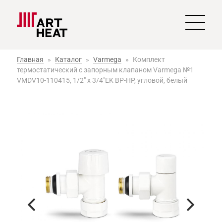
Главная
»
Каталог
»
Varmega
»
Комплект
термостатический с запорным клапаном Varmega №1
VMDV10-110415, 1/2" x 3/4"EK ВР-НР, угловой, белый