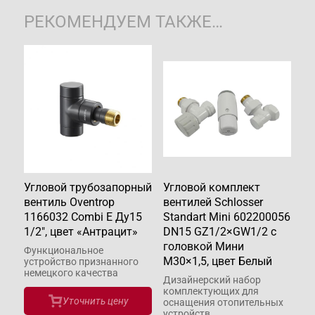
РЕКОМЕНДУЕМ ТАКЖЕ…
Угловой трубозапорный
Угловой комплект
вентиль Oventrop
вентилей Schlosser
1166032 Combi E Ду15
Standart Mini 602200056
1/2", цвет «Антрацит»
DN15 GZ1/2×GW1/2 c
головкой Мини
Функциональное
М30×1,5, цвет Белый
устройство признанного
немецкого качества
Дизайнерский набор
комплектующих для
Уточнить цену
оснащения отопительных
устройств