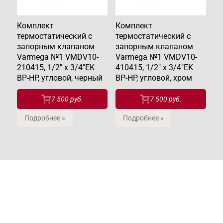
Комплект
Комплект
К
термостатический с
термостатический с
те
запорным клапаном
запорным клапаном
з
Varmega №1 VMDV10-
Varmega №1 VMDV10-
V
210415, 1/2" x 3/4"EK
410415, 1/2" x 3/4"EK
11
ВР-НР, угловой, черный
ВР-НР, угловой, хром
ВР
7 500 руб.
7 500 руб.
Подробнее »
Подробнее »