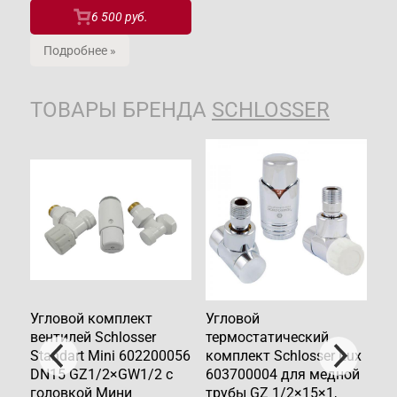
6 500 руб.
Подробнее »
ТОВАРЫ БРЕНДА
SCHLOSSER
Угловой комплект
Угловой
Уг
вентилей Schlosser
термостатический
Sc
Standart Mini 602200056
комплект Schlosser Lux
60
DN15 GZ1/2×GW1/2 c
603700004 для медной
M2
головкой Мини
трубы GZ 1/2×15×1,
Ми