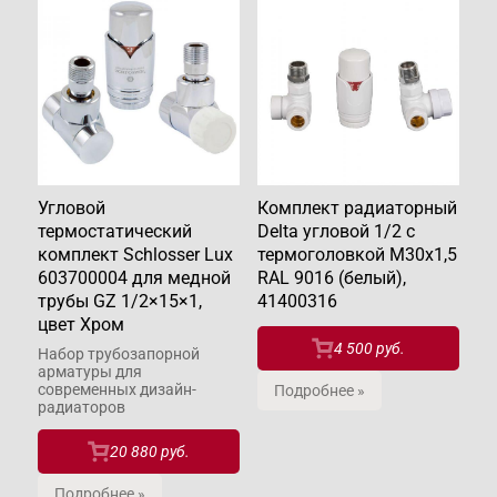
Угловой
Комплект радиаторный
термостатический
Delta угловой 1/2 с
комплект Schlosser Lux
термоголовкой М30х1,5
603700004 для медной
RAL 9016 (белый),
трубы GZ 1/2×15×1,
41400316
цвет Хром
4 500 руб.
Набор трубозапорной
арматуры для
современных дизайн-
Подробнее »
радиаторов
20 880 руб.
Подробнее »