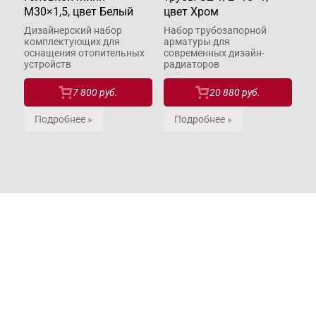
М30×1,5, цвет Белый
цвет Хром
Х
Дизайнерский набор
Набор трубозапорной
Тр
комплектующих для
арматуры для
ос
оснащения отопительных
современных дизайн-
от
устройств
радиаторов
7 800 руб.
20 880 руб.
Подробнее »
Подробнее »