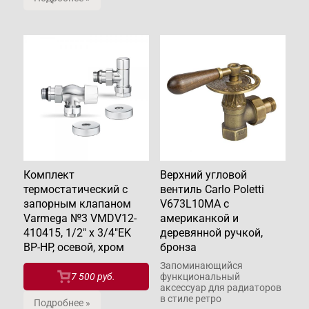
Комплект
Верхний угловой
термостатический с
вентиль Carlo Poletti
запорным клапаном
V673L10MA с
Varmega №3 VMDV12-
американкой и
410415, 1/2" x 3/4"EK
деревянной ручкой,
ВР-НР, осевой, хром
бронза
Запоминающийся
7 500 руб.
функциональный
аксессуар для радиаторов
в стиле ретро
Подробнее »