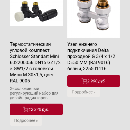
Термостатический
Узел нижнего
угловой комплект
подключения Delta
Schlosser Standart Mini
проходной G 3/4 x 1/2
602200056 DN15 GZ1/2
D=50 MM (Ral 9016)
× GW1/2 с головкой
белый, 325501116
Мини M 30×1,5, цвет
RAL 9005
2 900 руб.
Эксклюзивный
Подробнее »
регулирующий набор для
дизайн-радиаторов
12 240 руб.
Подробнее »