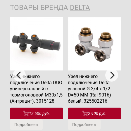
ТОВАРЫ БРЕНДА
DELTA
Узел нижнего
Узел нижнего
Уз
подключения Delta DUO
подключения Delta
по
универсальный с
угловой G 3/4 x 1/2
ун
термоголовкой М30х1,5
D=50 MM (Ral 9016)
те
(Антрацит), 3015128
белый, 325502216
RA
ма
12 500 руб.
2 900 руб.
Подробнее »
Подробнее »