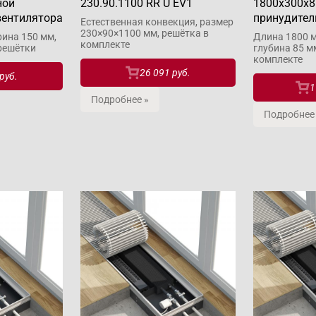
ной
230.90.1100 RR U EV1
1800x300x8
вентилятора
принудител
Естественная конвекция, размер
230×90×1100 мм, решётка в
ина 150 мм,
Длина 1800 м
комплекте
 решётки
глубина 85 м
комплекте
26 091 руб.
руб.
1
Подробнее »
Подробнее