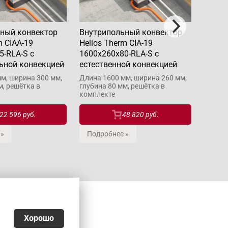
ный конвектор
Внутрипольный конвектор
Внутр
m CIAA-19
Helios Therm CIA-19
Helios
5-RLA-S с
1600x260x80-RLA-S с
1000x
ьной конвекцией
естественной конвекцией
естес
м, ширина 300 мм,
Длина 1600 мм, ширина 260 мм,
Длина 
м, решётка в
глубина 80 мм, решётка в
глубин
комплекте
компле
22 596 руб.
48 820 руб.
 »
Подробнее »
Подр
Хорошо