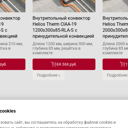
конвектор
Внутрипольный конвектор
Внутриполь
19
Helios Therm CIAA-19
Helios Ther
-S с
1200x300x85-RLA-S с
2000x300x8
нвекцией
принудительной конвекцией
принудител
ина 210 мм,
Длина 1200 мм, ширина 300 мм,
Длина 2000 м
ётка в
глубина 85 мм, решётка в
глубина 85 м
комплекте
комплекте
руб.
69 366 руб.
1
Подробнее »
Подробнее
cookies
овать сайт, вы соглашаетесь на обработку файлов cookies и