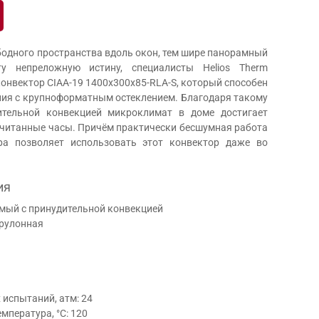
бодного пространства вдоль окон, тем шире панорамный
ту непреложную истину, специалисты Helios Therm
онвектор CIAA-19 1400x300x85-RLA-S, который способен
ия с крупноформатным остеклением. Благодаря такому
тельной конвекцией микроклимат в доме достигает
читанные часы. Причём практически бесшумная работа
ра позволяет использовать этот конвектор даже во
ия
емый с принудительной конвекцией
 рулонная
испытаний, атм: 24
мпература, °С: 120