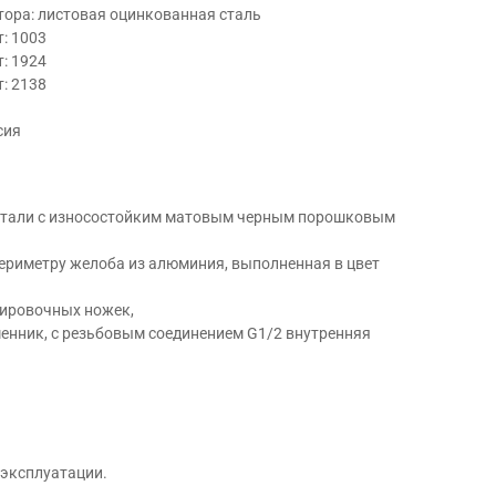
тора: листовая оцинкованная сталь
т: 1003
т: 1924
т: 2138
сия
 стали с износостойким матовым черным порошковым
ериметру желоба из алюминия, выполненная в цвет
ировочных ножек,
нник, с резьбовым соединением G1/2 внутренняя
 эксплуатации.