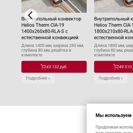
ктор
Внутрипольный конвектор
Внутрипольный 
Helios Therm CIA-19
Helios Therm CIA-
1400x260x80-RLA-S с
1800x210x80-RLA
ией
естественной конвекцией
естественной ко
10 мм,
Длина 1400 мм, ширина 260 мм,
Длина 1800 мм, шир
глубина 80 мм, решётка в
глубина 80 мм, реш
комплекте
комплекте
43 132 руб.
49 510 
Подробнее »
Подробнее »
Мы используем 
Продолжая использ