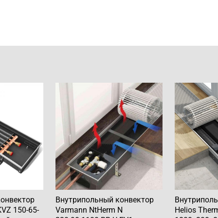
конвектор
Внутрипольный конвектор
Внутриполь
VZ 150-65-
Varmann NtHerm N
Helios Ther