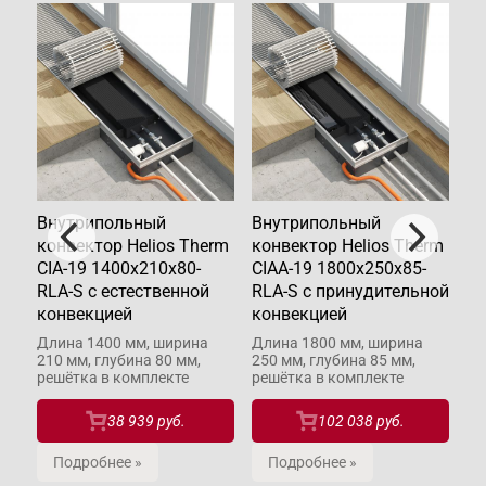
Внутрипольный
Внутрипольный
В
rm
конвектор Helios Therm
конвектор Helios Therm
ко
A-
CIA-19 1400x210x80-
CIAA-19 1800x250x85-
CI
RLA-S с естественной
RLA-S с принудительной
RL
конвекцией
конвекцией
ко
60
Длина 1400 мм, ширина
Длина 1800 мм, ширина
Дл
210 мм, глубина 80 мм,
250 мм, глубина 85 мм,
26
решётка в комплекте
решётка в комплекте
ре
38 939 руб.
102 038 руб.
Подробнее »
Подробнее »