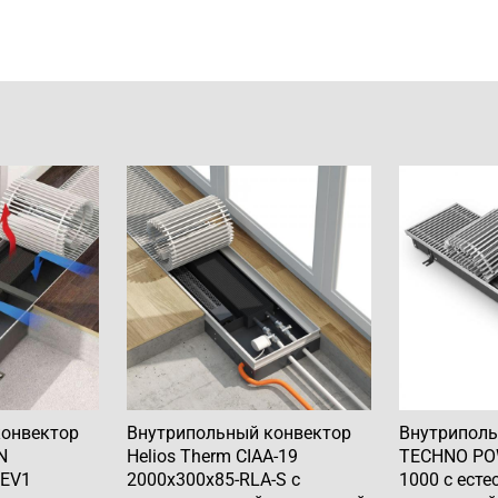
конвектор
Внутрипольный конвектор
Внутриполь
N
Helios Therm CIAA-19
TECHNO POW
 EV1
2000x300x85-RLA-S с
1000 с есте