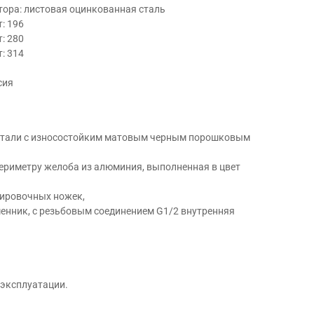
тора: листовая оцинкованная сталь
т: 196
т: 280
т: 314
сия
 стали с износостойким матовым черным порошковым
ериметру желоба из алюминия, выполненная в цвет
ировочных ножек,
нник, с резьбовым соединением G1/2 внутренняя
 эксплуатации.