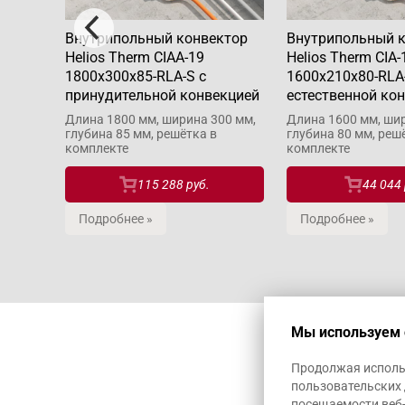
ктор
Внутрипольный конвектор
Внутрипольный 
Helios Therm CIAA-19
Helios Therm CIA-
1800x300x85-RLA-S с
1600x210x80-RLA
кцией
принудительной конвекцией
естественной ко
0 мм,
Длина 1800 мм, ширина 300 мм,
Длина 1600 мм, шир
глубина 85 мм, решётка в
глубина 80 мм, реш
комплекте
комплекте
115 288 руб.
44 044 
Подробнее »
Подробнее »
Мы используем 
Продолжая использ
пользовательских 
посещаемости веб