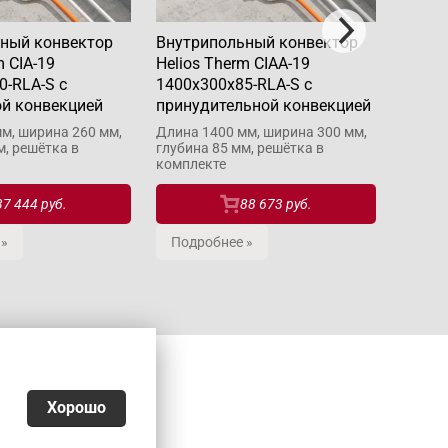
ный конвектор
Внутрипольный конвектор
Внутр
m CIA-19
Helios Therm CIAA-19
Helios
0-RLA-S с
1400x300x85-RLA-S с
1600x
ой конвекцией
принудительной конвекцией
прину
м, ширина 260 мм,
Длина 1400 мм, ширина 300 мм,
Длина 
м, решётка в
глубина 85 мм, решётка в
глубин
комплекте
компле
37 444 руб.
88 673 руб.
 »
Подробнее »
Подр
Хорошо