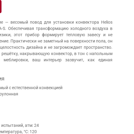
ие — весомый повод для установки конвектора Helios
A-S. Обеспечивая трансформацию холодного воздуха в
зики, этот прибор формирует тепловую завесу и не
ние. Практически не заметный на поверхности пола, он
целостность дизайна и не загромождает пространство.
те решётку, накрывающую конвектор, в тон с напольным
 меблировки, ваш интерьер зазвучит, как единая
ия
мый с естественной конвекцией
 рулонная
испытаний, атм: 24
мпература, °С: 120