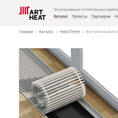
Эксклюзивные отопительные прибо
Главное меню
Каталог
Проекты
Партнерам
Н
Главная
»
Каталог
»
HeliosTherm
»
Внутрипольный ко