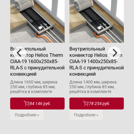
Внутрипольный
Внутрипольный
В
rm
конвектор Helios Therm
конвектор Helios Therm
ко
CIAA-19 1600x250x85-
CIAA-19 1400x250x85-
CI
RLA-S с принудительной
RLA-S с принудительной
RL
конвекцией
конвекцией
ко
Длина 1600 мм, ширина
Длина 1400 мм, ширина
Дл
250 мм, глубина 85 мм,
250 мм, глубина 85 мм,
26
решётка в комплекте
решётка в комплекте
ре
84 146 руб.
78 254 руб.
Подробнее »
Подробнее »