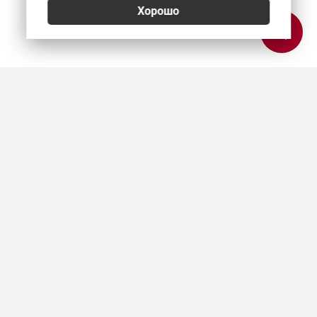
Хорошо
Позвонить
E-mail
Приехать
Art Heat, г. Краснодар
© 2026
Политика конфиденциальности
,
Согласие на обработку персональных данных
,
Использование Cookies
,
Реквизиты, оплата и доставка