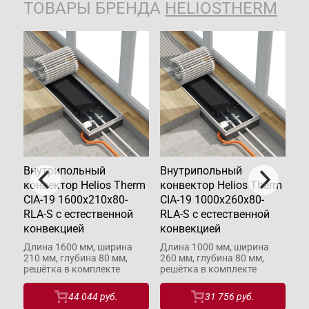
ТОВАРЫ БРЕНДА
HELIOSTHERM
Внутрипольный
Внутрипольный
В
rm
конвектор Helios Therm
конвектор Helios Therm
ко
CIA-19 1600x210x80-
CIA-19 1000x260x80-
CI
ной
RLA-S с естественной
RLA-S с естественной
RL
конвекцией
конвекцией
ко
Длина 1600 мм, ширина
Длина 1000 мм, ширина
Дл
210 мм, глубина 80 мм,
260 мм, глубина 80 мм,
21
решётка в комплекте
решётка в комплекте
ре
44 044 руб.
31 756 руб.