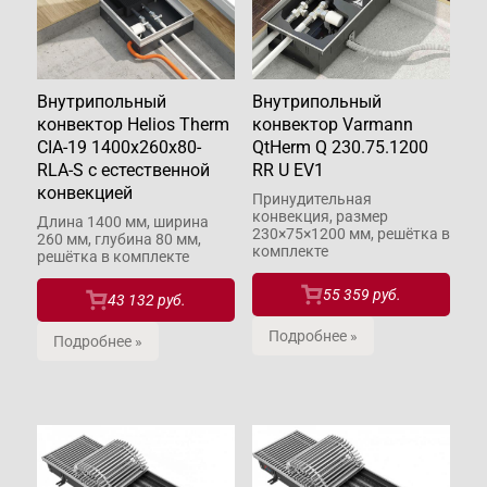
Внутрипольный
Внутрипольный
конвектор Helios Therm
конвектор Varmann
CIA-19 1400x260x80-
QtHerm Q 230.75.1200
RLA-S с естественной
RR U EV1
конвекцией
Принудительная
конвекция, размер
Длина 1400 мм, ширина
230×75×1200 мм, решётка в
260 мм, глубина 80 мм,
комплекте
решётка в комплекте
55 359 руб.
43 132 руб.
Подробнее »
Подробнее »