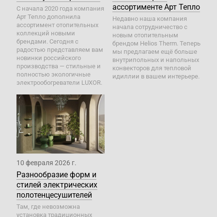
ассортименте Арт Тепло
С начала 2020 года компания
Арт Тепло дополнила
Недавно наша компания
ассортимент отопительных
начала сотрудничество с
коллекций новыми
новым отопительным
брендами. Сегодня с
брендом Helios Therm. Теперь
радостью представляем вам
мы предлагаем ещё больше
новинки российского
внутрипольных и напольных
производства — стильные и
конвекторов для тепловой
полностью экологичные
идиллии в вашем интерьере.
электрообогреватели LUXOR.
10 февраля 2026 г.
Разнообразие форм и
стилей электрических
полотенцесушителей
Там, где невозможна
установка традиционных