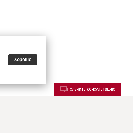
Хорошо
Получить консультацию
026
ьности
,
Согласие на обработку персональных данных
,
еквизиты, оплата и доставка
является офертой. Копирование и публикация
е информации возможны только по письменному