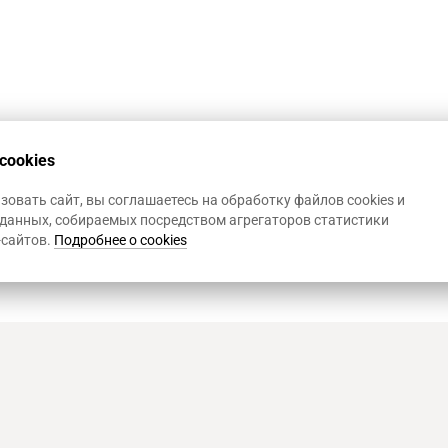
cookies
овать сайт, вы соглашаетесь на обработку файлов cookies и
данных, собираемых посредством агрегаторов статистики
-сайтов.
Подробнее о cookies
Art Heat, г. Краснодар
© 2
Политика конфиденциал
Использование Cookies
,
Р
д. 1
Информация на сайте не 
представленной на сайт