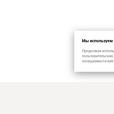
Мы используем 
Продолжая использ
пользовательских 
посещаемости веб
8-800 100-57-56
г. Краснодар
ул. Путевая, 
reg.krd@artheat23.ru