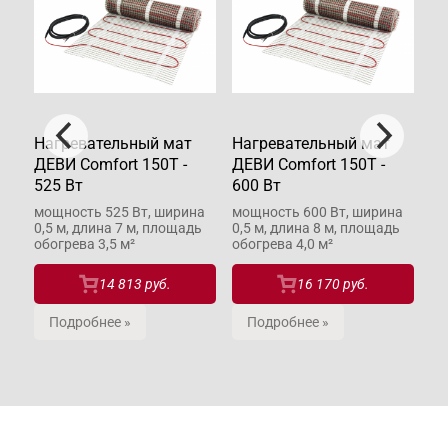
Нагревательный мат
Нагревательный мат
На
ДЕВИ Comfort 150T -
ДЕВИ Comfort 150T -
ДЕ
525 Вт
600 Вт
22
ина
мощность 525 Вт, ширина
мощность 600 Вт, ширина
мо
дь
0,5 м, длина 7 м, площадь
0,5 м, длина 8 м, площадь
0,
обогрева 3,5 м²
обогрева 4,0 м²
об
14 813 руб.
16 170 руб.
Подробнее »
Подробнее »