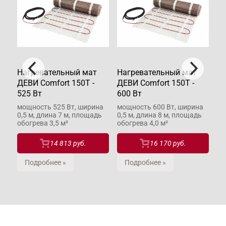
Нагревательный мат
Нагревательный мат
На
ДЕВИ Comfort 150T -
ДЕВИ Comfort 150T -
ДЕ
525 Вт
600 Вт
37
ина
мощность 525 Вт, ширина
мощность 600 Вт, ширина
мо
дь
0,5 м, длина 7 м, площадь
0,5 м, длина 8 м, площадь
0,
обогрева 3,5 м²
обогрева 4,0 м²
об
14 813 руб.
16 170 руб.
Подробнее »
Подробнее »