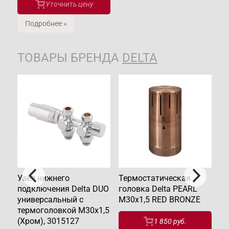
Уточнить цену
Подробнее »
ТОВАРЫ БРЕНДА
DELTA
Узел нижнего
Термостатическая
Уз
подключения Delta DUO
головка Delta PEARL
по
универсальный с
M30x1,5 RED BRONZE
ун
термоголовкой М30х1,5
те
(Хром), 3015127
RA
1 850 руб.