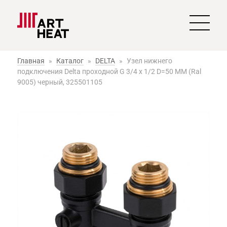
Главная
»
Каталог
»
DELTA
»
Узел нижнего
подключения Delta проходной G 3/4 x 1/2 D=50 MM (Ral
9005) черный, 325501105