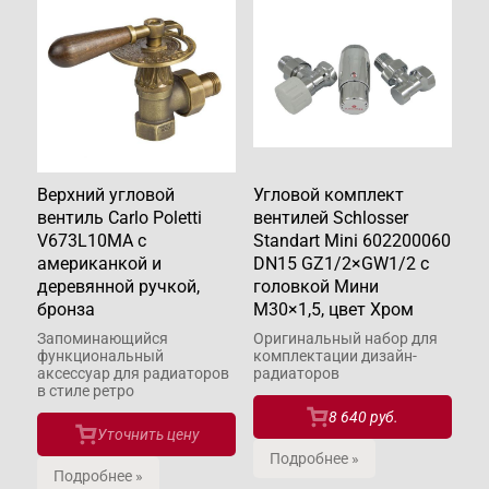
Верхний угловой
Угловой комплект
вентиль Carlo Poletti
вентилей Schlosser
V673L10MA с
Standart Mini 602200060
американкой и
DN15 GZ1/2×GW1/2 c
деревянной ручкой,
головкой Мини
бронза
М30×1,5, цвет Хром
Запоминающийся
Оригинальный набор для
функциональный
комплектации дизайн-
аксессуар для радиаторов
радиаторов
в стиле ретро
8 640 руб.
Уточнить цену
Подробнее »
Подробнее »