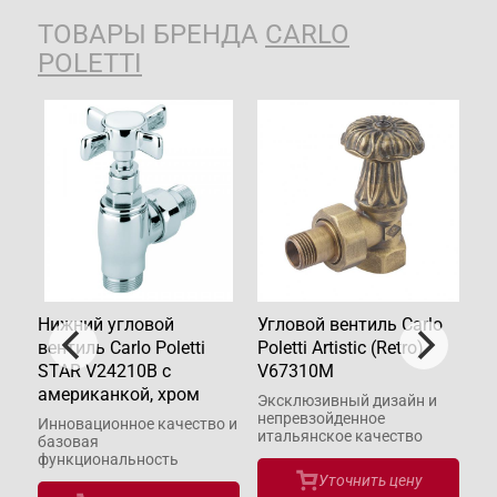
ТОВАРЫ БРЕНДА
CARLO
POLETTI
rlo
Нижний угловой
Угловой вентиль Carlo
Ни
вентиль Carlo Poletti
Poletti Artistic (Retro)
ве
STAR V24210B с
V67310M
CY
американкой, хром
ам
ь и
Эксклюзивный дизайн и
непревзойденное
Инновационное качество и
Се
итальянское качество
базовая
ка
функциональность
ди
Уточнить цену