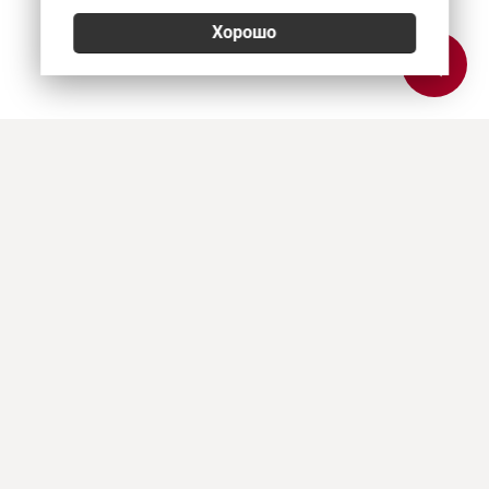
Хорошо
Позвонить
E-mail
Приехать
Art Heat, г. Краснодар
© 2026
Политика конфиденциальности
,
Согласие на обработку персональных данных
,