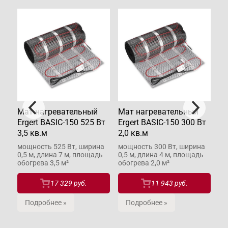
Мат нагревательный
Мат нагревательный
Ма
 Вт
Ergert BASIC-150 525 Вт
Ergert BASIC-150 300 Вт
Er
3,5 кв.м
2,0 кв.м
4,
ина
мощность 525 Вт, ширина
мощность 300 Вт, ширина
мо
дь
0,5 м, длина 7 м, площадь
0,5 м, длина 4 м, площадь
0,
обогрева 3,5 м²
обогрева 2,0 м²
об
17 329 руб.
11 943 руб.
Подробнее »
Подробнее »