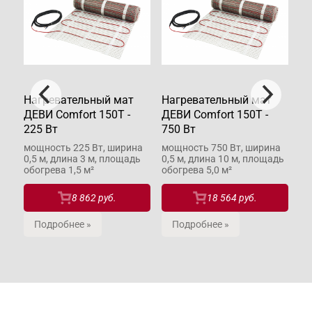
Нагревательный мат
Нагревательный мат
На
ДЕВИ Comfort 150T -
ДЕВИ Comfort 150T -
ДЕ
225 Вт
750 Вт
52
а
мощность 225 Вт, ширина
мощность 750 Вт, ширина
мо
ь
0,5 м, длина 3 м, площадь
0,5 м, длина 10 м, площадь
0,
обогрева 1,5 м²
обогрева 5,0 м²
об
8 862 руб.
18 564 руб.
Подробнее »
Подробнее »