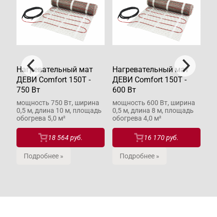
Нагревательный мат
Нагревательный мат
На
75
ДЕВИ Comfort 150T -
ДЕВИ Comfort 150T -
ДЕ
750 Вт
600 Вт
90
мощность 750 Вт, ширина
мощность 600 Вт, ширина
мо
ь
0,5 м, длина 10 м, площадь
0,5 м, длина 8 м, площадь
0,
обогрева 5,0 м²
обогрева 4,0 м²
об
18 564 руб.
16 170 руб.
Подробнее »
Подробнее »