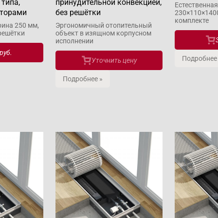
 типа,
принудительной конвекцией,
Естественная
яторами
без решётки
230×110×1400
комплекте
ина 250 мм,
Эргономичный отопительный
 решётки
объект в изящном корпусном
исполнении
руб.
Подробнее
Уточнить цену
Подробнее »