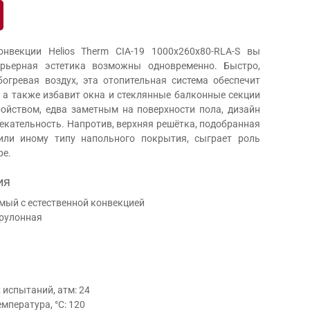
нвекции Helios Therm CIA-19 1000x260x80-RLA-S вы
ерьерная эстетика возможны одновременно. Быстро,
огревая воздух, эта отопительная система обеспечит
 а также избавит окна и стеклянные балконные секции
ройством, едва заметным на поверхности пола, дизайн
екательность. Напротив, верхняя решётка, подобранная
или иному типу напольного покрытия, сыграет роль
ре.
ия
мый с естественной конвекцией
 рулонная
испытаний, атм: 24
мпература, °С: 120