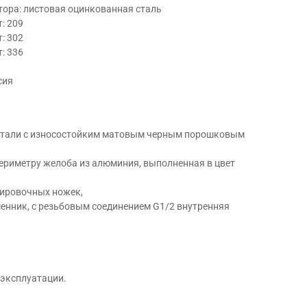
тора: листовая оцинкованная сталь
т: 209
т: 302
т: 336
сия
 стали с износостойким матовым черным порошковым
ериметру желоба из алюминия, выполненная в цвет
ировочных ножек,
нник, с резьбовым соединением G1/2 внутренняя
 эксплуатации.