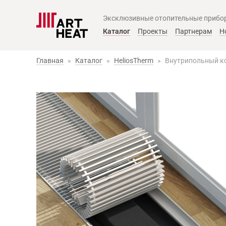
Эксклюзивные отопительные прибо
Главное меню
Каталог
Проекты
Партнерам
Н
Главная
»
Каталог
»
HeliosTherm
»
Внутрипольный ко