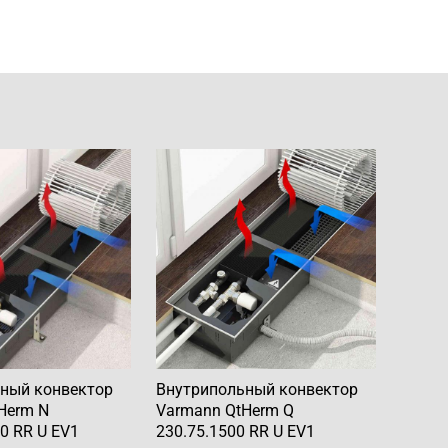
ный конвектор
Внутрипольный конвектор
Herm N
Varmann QtHerm Q
0 RR U EV1
230.75.1500 RR U EV1