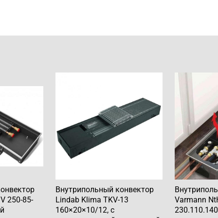
конвектор
Внутрипольный конвектор
Внутриполь
V 250-85-
Lindab Klima TKV-13
Varmann Nt
ей
160×20×10/12, с
230.110.140