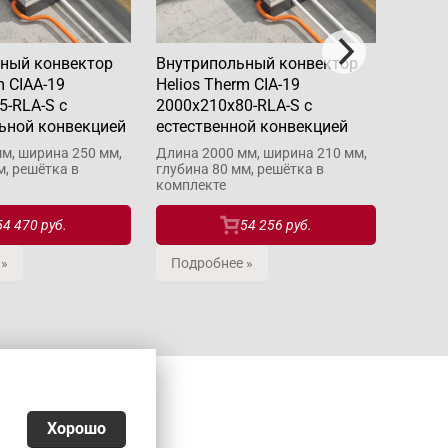
ный конвектор
Внутрипольный конвектор
Внутр
m CIAA-19
Helios Therm CIA-19
Helios
5-RLA-S с
2000x210x80-RLA-S с
1200x
ьной конвекцией
естественной конвекцией
прину
м, ширина 250 мм,
Длина 2000 мм, ширина 210 мм,
Длина 
м, решётка в
глубина 80 мм, решётка в
глубин
комплекте
компле
54 470 руб.
54 256 руб.
 »
Подробнее »
Подр
Хорошо