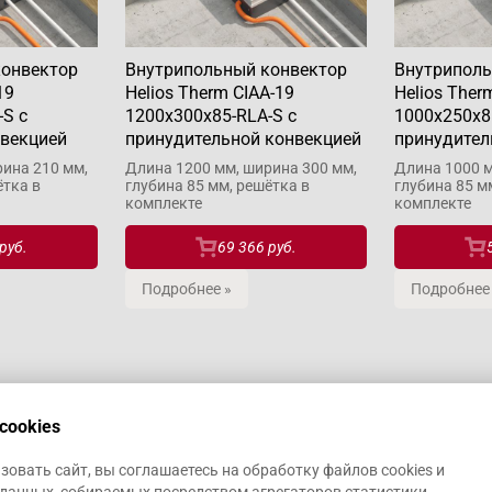
конвектор
Внутрипольный конвектор
Внутриполь
19
Helios Therm CIAA-19
Helios Ther
-S с
1200x300x85-RLA-S с
1000x250x8
нвекцией
принудительной конвекцией
принудител
ина 210 мм,
Длина 1200 мм, ширина 300 мм,
Длина 1000 м
ётка в
глубина 85 мм, решётка в
глубина 85 м
комплекте
комплекте
руб.
69 366 руб.
Подробнее »
Подробнее
cookies
овать сайт, вы соглашаетесь на обработку файлов cookies и