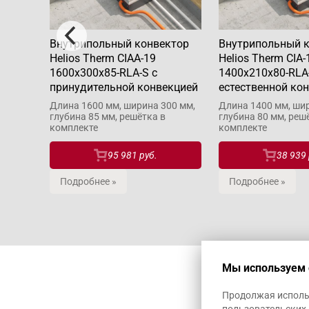
ктор
Внутрипольный конвектор
Внутрипольный 
Helios Therm CIAA-19
Helios Therm CIA-
1600x300x85-RLA-S с
1400x210x80-RLA
ией
принудительной конвекцией
естественной ко
60 мм,
Длина 1600 мм, ширина 300 мм,
Длина 1400 мм, шир
глубина 85 мм, решётка в
глубина 80 мм, реш
комплекте
комплекте
95 981 руб.
38 939 
Подробнее »
Подробнее »
Мы используем 
Продолжая использ