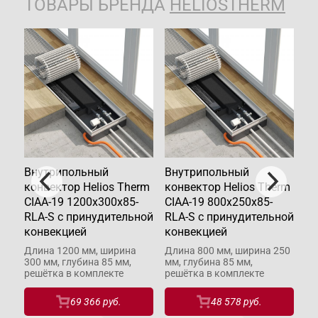
ТОВАРЫ БРЕНДА
HELIOSTHERM
Внутрипольный
Внутрипольный
В
rm
конвектор Helios Therm
конвектор Helios Therm
ко
CIAA-19 1200x300x85-
CIAA-19 800x250x85-
CI
ной
RLA-S с принудительной
RLA-S с принудительной
RL
конвекцией
конвекцией
ко
Длина 1200 мм, ширина
Длина 800 мм, ширина 250
Дл
300 мм, глубина 85 мм,
мм, глубина 85 мм,
30
решётка в комплекте
решётка в комплекте
ре
69 366 руб.
48 578 руб.