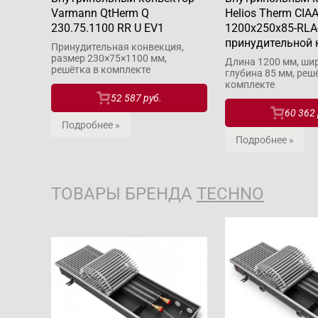
Varmann QtHerm Q
Helios Therm CIAA
230.75.1100 RR U EV1
1200x250x85-RLA
принудительной 
Принудительная конвекция,
размер 230×75×1100 мм,
Длина 1200 мм, шир
решётка в комплекте
глубина 85 мм, реш
комплекте
52 587 руб.
60 362 
Подробнее »
Подробнее »
ТОВАРЫ БРЕНДА
TECHNO