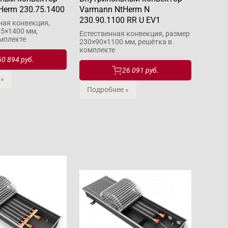
Herm 230.75.1400
Varmann NtHerm N
230.90.1100 RR U EV1
ная конвекция,
5×1400 мм,
Естественная конвекция, размер
мплекте
230×90×1100 мм, решётка в
комплекте
60 894 руб.
26 091 руб.
 »
Подробнее »