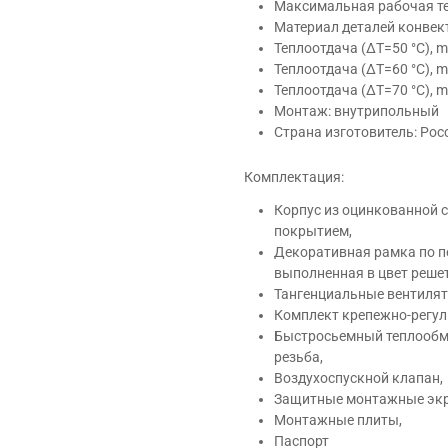
Максимальная рабочая те
Материал деталей конвек
Теплоотдача (ΔT=50 °C), m
Теплоотдача (ΔT=60 °C), m
Теплоотдача (ΔT=70 °C), m
Монтаж: внутрипольный
Страна изготовитель: Рос
Комплектация:
Корпус из оцинкованной
покрытием,
Декоративная рамка по п
выполненная в цвет реше
Тангенциальные вентилят
Комплект крепежно-регул
Быстросьемный теплообме
резьба,
Воздухоспускной клапан,
Защитные монтажные эк
Монтажные плиты,
Паспорт