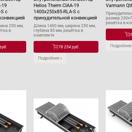
-19
Helios Therm CIAA-19
Varmann Qt
-S с
1400x250x85-RLA-S с
Принудитель
конвекцией
принудительной конвекцией
размер 230×7
решётка в ко
ина 250 мм,
Длина 1400 мм, ширина 250 мм,
ётка в
глубина 85 мм, решётка в
комплекте
Подробнее
руб.
78 254 руб.
Подробнее »