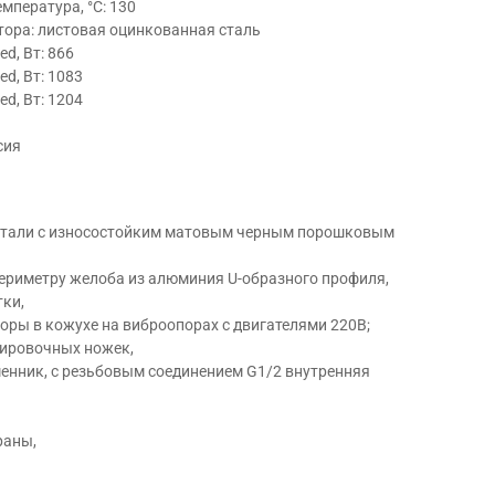
мпература, °С: 130
тора: листовая оцинкованная сталь
ed, Вт: 866
ed, Вт: 1083
ed, Вт: 1204
сия
 стали с износостойким матовым черным порошковым
ериметру желоба из алюминия U-образного профиля,
тки,
оры в кожухе на виброопорах с двигателями 220В;
ировочных ножек,
нник, с резьбовым соединением G1/2 внутренняя
раны,