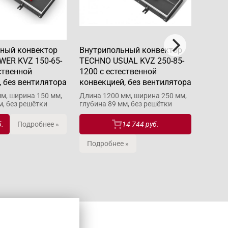
ный конвектор
Внутрипольный конвектор
Внутр
ER KVZ 150-65-
TECHNO USUAL KVZ 250-85-
TECHN
ственной
1200 с естественной
1400 
, без вентилятора
конвекцией, без вентилятора
конве
м, ширина 150 мм,
Длина 1200 мм, ширина 250 мм,
Длина 
м, без решётки
глубина 89 мм, без решётки
глубин
б.
Подробнее »
14 744 руб.
Подробнее »
Подр