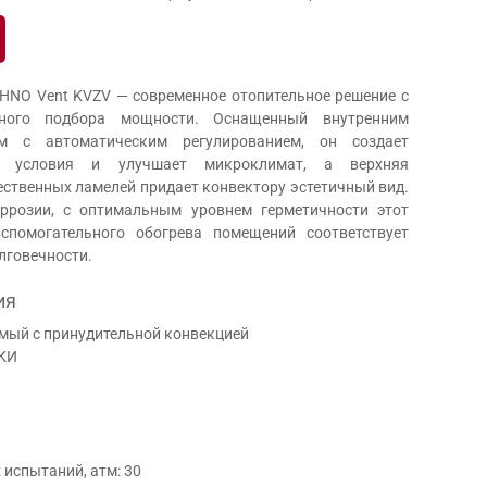
HNO Vent KVZV — современное отопительное решение с
ьного подбора мощности. Оснащенный внутренним
ом с автоматическим регулированием, он создает
е условия и улучшает микроклимат, а верхняя
ественных ламелей придает конвектору эстетичный вид.
ррозии, с оптимальным уровнем герметичности этот
спомогательного обогрева помещений соответствует
лговечности.
ия
емый с принудительной конвекцией
ТКИ
испытаний, атм: 30