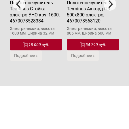
Полотенцесушитель
Полотенцесушитель
По
Terminus Стойка
Terminus Аккорд П5
Te
электро УНО круг1600,
500х800 электро,
50
4670078528384
4670078568120
ст
Электрический, высота
Электрический, высота
Во
1600 мм, ширина 32 мм
805 мм, ширина 500 мм
ши
м,
18 000 руб.
54 790 руб.
Подробнее »
Подробнее »