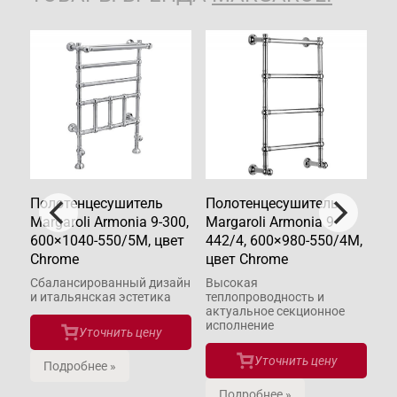
Полотенцесушитель
Полотенцесушитель
По
Margaroli Armonia 9-300,
Margaroli Armonia 9-
Ma
т
600×1040-550/5M, цвет
442/4, 600×980-550/4M,
40
Chrome
цвет Chrome
C
Сбалансированный дизайн
Высокая
Из
и итальянская эстетика
теплопроводность и
ха
актуальное секционное
исполнение
Уточнить цену
Уточнить цену
Подробнее »
Подробнее »