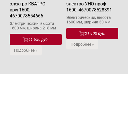
электро КВАТРО
электро УНО проф
35
круг1600,
1600, 4670078528391
46
4670078554666
Электрический, высота
Эл
1600 мм, ширина 30 мм
76
м,
Электрический, высота
1600 мм, ширина 218 мм
21 900 руб.
41 650 руб.
Подробнее »
Подробнее »