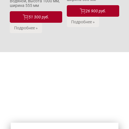
м,
Водяной, высота 1000 мм,
ширина 555 мм
26 900 руб.
51 300 руб.
Подробнее »
Подробнее »