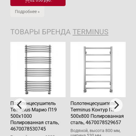
62 050 руб.
Подробнее »
ТОВАРЫ БРЕНДА
TERMINUS
Полотенцесушитель
Полотенцесушитель
По
Terminus Марио П19
Terminus Контур П7
Te
500х1000
500х800 Полированная
50
Полированная сталь,
сталь, 4670078529657
ст
4670078530745
Водяной, высота 800 мм,
Во
ширина 530 мм
ши