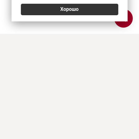
Хорошо
Позвонить
E-mail
Приехать
Art Heat, г. Краснодар
© 2026
Политика конфиденциальности
,
Согласие на обработку персональных данных
,