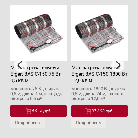
Мат нагревательный
Мат нагревательный
Ма
 Вт
Ergert BASIC-150 75 Вт
Ergert BASIC-150 1800 Вт
Er
0,5 кв.м
12,0 кв.м
1,
ина
мощность 75 Вт, ширина
мощность 1800 Вт, ширина
мо
дь
0,5 м, длина 1 м, площадь
0,5 м, длина 24 м, площадь
0,
обогрева 0,5 м²
обогрева 12,0 м²
об
6 914 руб.
37 800 руб.
Подробнее »
Подробнее »