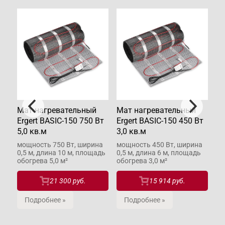
Мат нагревательный
Мат нагревательный
Ма
Вт
Ergert BASIC-150 750 Вт
Ergert BASIC-150 450 Вт
Er
5,0 кв.м
3,0 кв.м
0,
а
мощность 750 Вт, ширина
мощность 450 Вт, ширина
мо
ь
0,5 м, длина 10 м, площадь
0,5 м, длина 6 м, площадь
0,
обогрева 5,0 м²
обогрева 3,0 м²
об
21 300 руб.
15 914 руб.
Подробнее »
Подробнее »