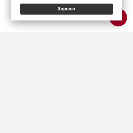
Хорошо
Позвонить
E-mail
Приехать
Art Heat, г. Краснодар
© 2026
Политика конфиденциальности
,
Согласие на обработку персональных данных
,