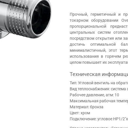
Прочный, герметичный и п
токарном оборудовании Ove
пропорциональной преднас
центральных систем отопле
посредством открытия или за
достичь оптимальной бал
минималистичный, этот тер
использования в горячем ре
целом повышает их эксплуата
Техническая информац
Тип: Угловой вентиль на обра
Вид теплоснабжения: система 
Рабочее давление, атм: 10
Максимальная рабочая темпера
Материал: бронза
Цвет: хром
Подключение: угловое НР1/2"х