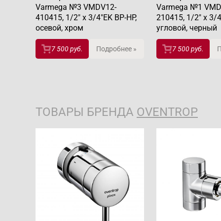
Varmega №3 VMDV12-
Varmega №1 VMD
410415, 1/2" x 3/4"EK ВР-НР,
210415, 1/2" x 3/
осевой, хром
угловой, черный
7 500 руб.
Подробнее »
7 500 руб.
П
ТОВАРЫ БРЕНДА
OVENTROP