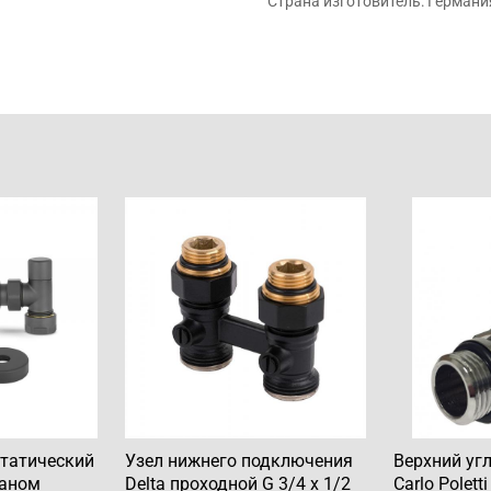
Страна изготовитель: Германи
татический
Узел нижнего подключения
Верхний уг
паном
Delta проходной G 3/4 x 1/2
Carlo Polet