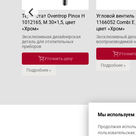
Термостат Oventrop Pinox H
Угловой вентиль 
p CV9
1012165, M 30×1,5, цвет
1166052 Combi E 
т
«Хром»
цвет «Хром»
Эксклюзивная дизайнерская
Эксклюзивный диза
деталь для отопительных
воспроизводимой 
ющая
приборов
Уточнить
Уточнить цену
Подробнее »
Подробнее »
Мы используем 
Продолжая использ
пользовательских 