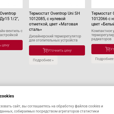
Oventrop
Термостат Oventrop Uni SH
Термостат O
Ду15 1/2",
1012085, с нулевой
1012066 с 
отметкой, цвет «Матовая
цвет «Белы
сталь»
йн-вентиль с
Компактное 
настройкой
терморегули
Дизайнерский терморегулятор
радиаторов
для отопительных устройств
 цену
Ут
Уточнить цену
Подробнее
Подробнее »
cookies
овать сайт, вы соглашаетесь на обработку файлов cookies и
данных, собираемых посредством агрегаторов статистики