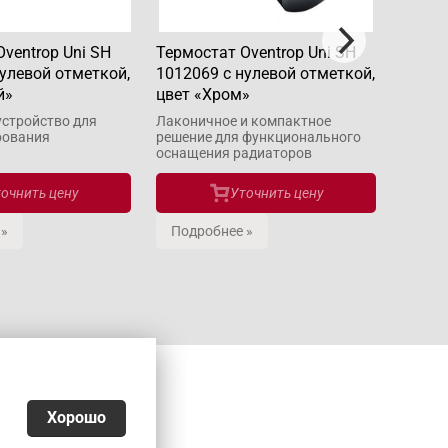
ventrop Uni SH
Термостат Oventrop Uni SH
Углов
нулевой отметкой,
1012069 с нулевой отметкой,
венти
й»
цвет «Хром»
Combi 
«Антр
устройство для
Лаконичное и компактное
рования
решение для функционального
Функци
оснащения радиаторов
призна
качест
очнить цену
Уточнить цену
 »
Подробнее »
Подр
Хорошо