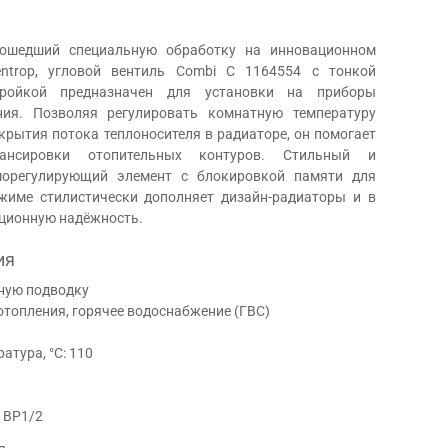
рошедший специальную обработку на инновационном
ntrop, угловой вентиль Combi C 1164554 с тонкой
тройкой предназначен для установки на приборы
ния. Позволяя регулировать комнатную температуру
крытия потока теплоносителя в радиаторе, он помогает
ансировки отопительных контуров. Стильный и
морегулирующий элемент с блокировкой памяти для
жиме стилистически дополняет дизайн-радиаторы и в
ционную надёжность.
ия
тную подводку
отопления, горячее водоснабжение (ГВС)
тура, °С: 110
 ВР1/2