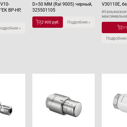
V10-
D=50 MM (Ral 9005) черный,
V30110E, б
4"EK ВР-НР,
325501105
Итальянское 
макcимальна
2 900 руб.
Подробнее »
Ут
одробнее »
Подробнее