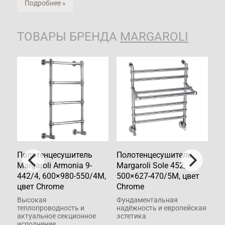
Подробнее »
ТОВАРЫ БРЕНДА
MARGAROLI
Полотенцесушитель
Полотенцесушитель
По
Margaroli Armonia 9-
Margaroli Sole 452,
Ma
ет
442/4, 600×980-550/4M,
500×627-470/5M, цвет
40
цвет Chrome
Chrome
C
Высокая
Фундаментальная
Со
теплопроводность и
надёжность и европейская
ми
актуальное секционное
эстетика
ак
исполнение
не