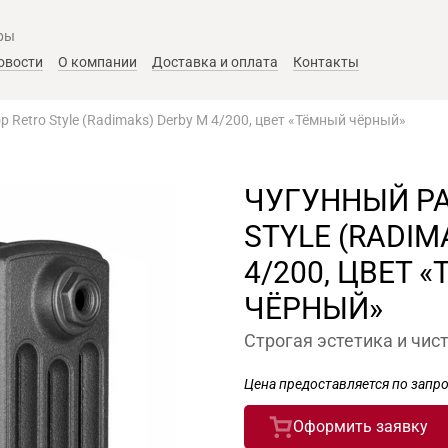
ры
овости
О компании
Доставка и оплата
Контакты
 Retro Style (Radimaks) Derby М 4/200, цвет «Тёмный чёрный»
ЧУГУННЫЙ Р
STYLE (RADIM
4/200, ЦВЕТ 
ЧЁРНЫЙ»
Строгая эстетика и чис
Цена предоставляется по запро
Оформить заявку