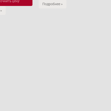
очнить цену
Подробнее »
 »