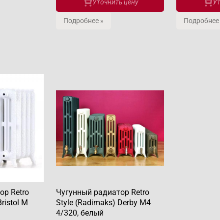
Уточнить цену
Ут
Подробнее »
Подробнее
ор Retro
Чугунный радиатор Retro
ristol М
Style (Radimaks) Derby М4
4/320, белый