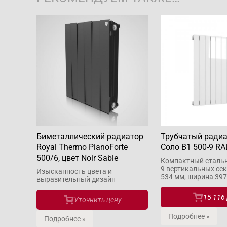
Биметаллический радиатор
Трубчатый ради
Royal Thermo PianoForte
Соло В1 500-9 RA
500/6, цвет Noir Sable
Компактный стальн
9 вертикальных сек
Изысканность цвета и
534 мм, ширина 39
выразительный дизайн
15 116 
Уточнить цену
Подробнее »
Подробнее »