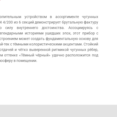
пительным устройством в ассортименте чугунных
4 4/200 из 6 секций демонстрирует брутальную фактуру
 силу внутреннего достоинства. Ассоциируясь с
егендарными историями ушедших эпох, этот прибор с
роением может создать фундаментальную основу для
хай-тек с тёмными колористическими акцентами. Стойкий
оотдачей и чётко выверенной ритмикой чугунных рёбер,
ом оттенке «Тёмный чёрный» удачно расположится под
мосферу в помещении.