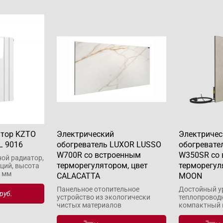
атор KZTO
Электрический
Электричес
L 9016
обогреватель LUXOR LUSSO
обогревате
W700R со встроенным
W350SR со
ой радиатор,
терморегулятором, цвет
терморегул
ций, высота
7 мм
CALACATTA
MOON
Панельное отопительное
Достойный у
руб.
устройство из экологически
теплопровод
чистых материалов
компактный 