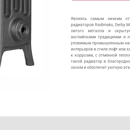
Являясь самым низким ото
радиаторов Radimaks, Derby M
литого металла и скрытую
английскими традициями и л
уловимым промышленным наст
интерьеров в стиле лофт или 
к коррозии, с отменной тепл
такой радиатор в благородн
окном и обеспечит уютную ат