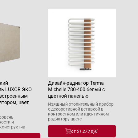
кий
Дизайн-радиатор Terma
ль LUXOR ЭКО
Michelle 780-400 белый с
 встроенным
цветной панелью
ятором, цвет
Изящный отопительный прибор
с декоративной вставкой в
контрастном или идентичном
ровень
радиатору цвете
ности и
конструктив
от
51 273 руб.