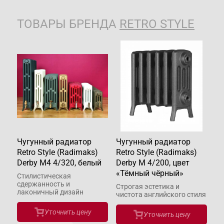
ТОВАРЫ БРЕНДА
RETRO STYLE
Чугунный радиатор
Чугунный радиатор
Чу
Retro Style (Radimaks)
Retro Style (Radimaks)
Re
Derby М4 4/320, белый
Derby М 4/200, цвет
At
«Тёмный чёрный»
ч
Стилистическая
сдержанность и
та
Строгая эстетика и
Фу
лаконичный дизайн
чистота английского стиля
и 
ин
Уточнить цену
Уточнить цену