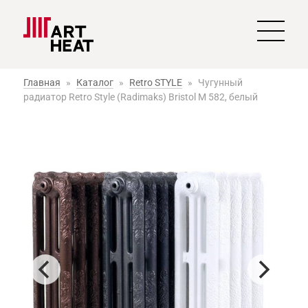
Главная
»
Каталог
»
Retro STYLE
»
Чугунный
радиатор Retro Style (Radimaks) Bristol М 582, белый