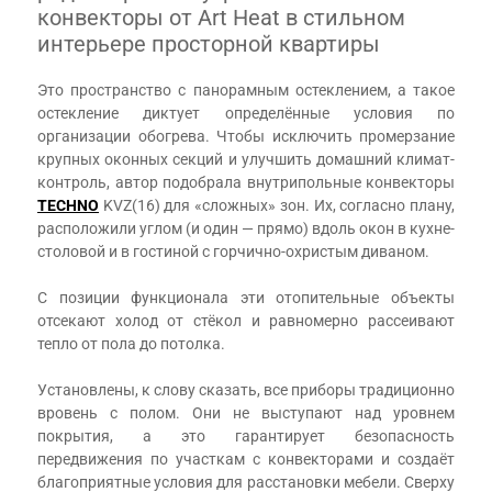
конвекторы от Art Heat в стильном
интерьере просторной квартиры
Это пространство с панорамным остеклением, а такое
остекление диктует определённые условия по
организации обогрева. Чтобы исключить промерзание
крупных оконных секций и улучшить домашний климат-
контроль, автор подобрала внутрипольные конвекторы
TECHNO
KVZ(16) для «сложных» зон. Их, согласно плану,
расположили углом (и один — прямо) вдоль окон в кухне-
столовой и в гостиной с горчично-охристым диваном.
⠀
С позиции функционала эти отопительные объекты
отсекают холод от стёкол и равномерно рассеивают
тепло от пола до потолка.
⠀
Установлены, к слову сказать, все приборы традиционно
вровень с полом. Они не выступают над уровнем
покрытия, а это гарантирует безопасность
передвижения по участкам с конвекторами и создаёт
благоприятные условия для расстановки мебели. Сверху