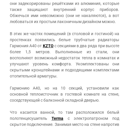
они задекорированы решётками из алюминия, которые
также защищают внутренний корпус приборов.
Обжечься ими невозможно (они не накаляются), а вот
любоваться их простым лаконичным дизайном можно.
⠀
В этих же частях помещений (в столовой и гостиной) на
простенках появились белые трубчатые радиаторы
Гармония А40 от
KZTO
с секциями в два ряда при высоте
более 1,5 метров. Выполненные из стали, они
восполняют возможный недостаток тепла в комнатах и
улучшают уровень комфорта. Укомплектованы они
скрытыми кронштейнами и подходящими комплектами
отопительной арматуры.
⠀
Гармонию А40, но на 10 секций, установили как
основной теплоисточник в гостевой комнате на стене,
соседствующей с балконной складной дверью.
⠀
Что касается ванной, то там расположился белый
полотенцесушитель
Terma
с электропатроном под
скрытое подключение. Занимая место на стене напротив