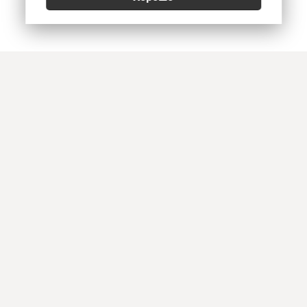
Позвонить
E-mail
Приехать
Art Heat, г. Краснодар
© 2026
Политика конфиденциальности
,
Согласие на обработку персональных данных
,
Использование Cookies
,
Реквизиты, оплата и доставка
Информация на сайте не является офертой. Копирование и