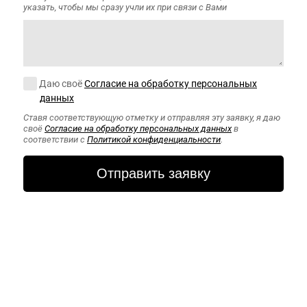
указать, чтобы мы сразу учли их при связи с Вами
Согласие на обработку персональных данных
Даю своё
Согласие на обработку персональных
данных
Ставя соответствующую отметку и отправляя эту заявку, я даю
своё
Согласие на обработку персональных данных
в
соответствии с
Политикой конфиденциальности
.
CAPTCHA
Этот вопрос
задается для
того, чтобы
выяснить,
являетесь ли Вы
человеком или
представляете
из себя