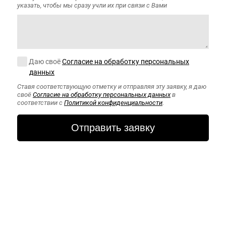
указать, чтобы мы сразу учли их при связи с Вами
Согласие на обработку персональных данных
Даю своё
Согласие на обработку персональных
данных
Ставя соответствующую отметку и отправляя эту заявку, я даю
своё
Согласие на обработку персональных данных
в
соответствии с
Политикой конфиденциальности
.
CAPTCHA
Этот вопрос
задается для
того, чтобы
выяснить,
являетесь ли Вы
человеком или
представляете
из себя