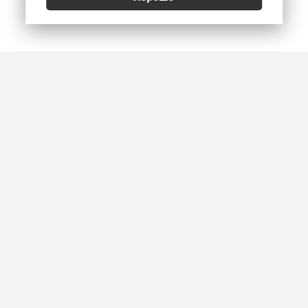
Позвонить
E-mail
Приехать
Art Heat, г. Краснодар
© 2026
Политика конфиденциальности
,
Согласие на обработку персональных данных
,
Использование Cookies
,
Реквизиты, оплата и доставка
Информация на сайте не является офертой. Копирование и