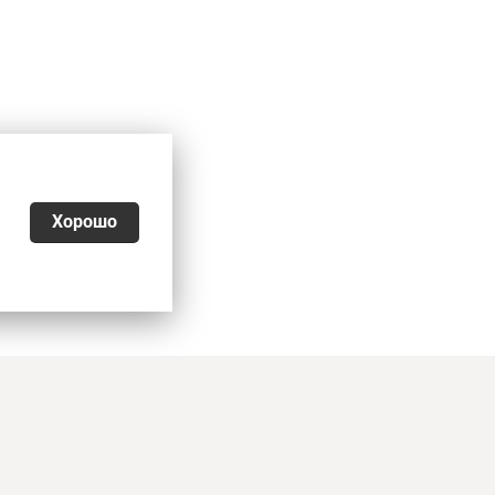
Хорошо
026
ьности
,
Согласие на обработку персональных данных
,
еквизиты, оплата и доставка
является офертой. Копирование и публикация
е информации возможны только по письменному