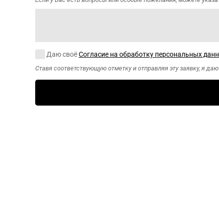
Согласие на обработку персональных данных
Даю своё
Согласие на обработку персональных дан
Ставя соответствующую отметку и отправляя эту заявку, я да
CAPTCHA
Этот вопрос
задается для
того, чтобы
выяснить,
являетесь ли Вы
человеком или
представляете
из себя
автоматическую
спам-рассылку.