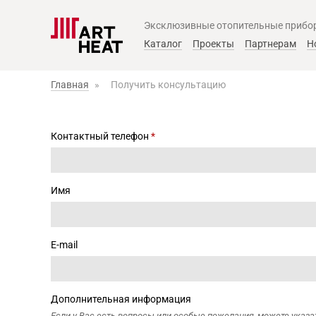
Эксклюзивные отопительные прибо
Главное меню
Каталог
Проекты
Партнерам
Н
Главная
»
Получить консультацию
Контактный телефон
*
Имя
E-mail
Дополнительная информация
Если у Вас есть вопросы или особые пожелания, можете указат