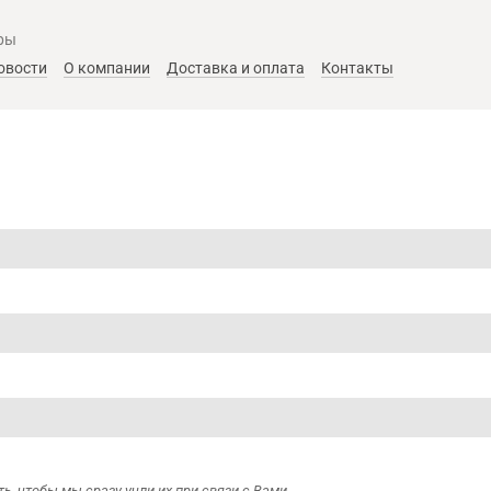
ры
овости
О компании
Доставка и оплата
Контакты
ь, чтобы мы сразу учли их при связи с Вами