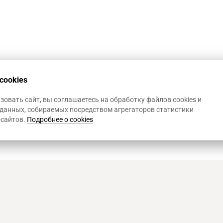
cookies
овать сайт, вы соглашаетесь на обработку файлов cookies и
данных, собираемых посредством агрегаторов статистики
-сайтов.
Подробнее о cookies
Art Heat, г. Краснодар
© 2
Политика конфиденциал
Использование Cookies
,
Р
д. 1
Информация на сайте не 
представленной на сайт