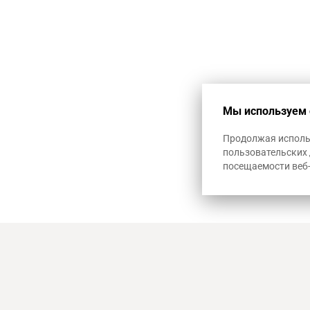
1+12
Мы используем 
Продолжая использ
пользовательских 
посещаемости веб
8-800 100-57-56
г. Краснодар
ул. Путевая, 
reg.krd@artheat23.ru