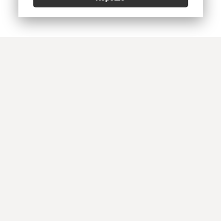
Позвонить
E-mail
Приехать
Art Heat, г. Краснодар
© 2026
Политика конфиденциальности
,
Согласие на обработку персональных данных
,
Использование Cookies
,
Реквизиты, оплата и доставка
Информация на сайте не является офертой. Копирование и