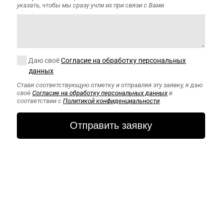
указать, чтобы мы сразу учли их при связи с Вами
Согласие на обработку персональных данных
Даю своё
Согласие на обработку персональных
данных
Ставя соответствующую отметку и отправляя эту заявку, я даю
своё
Согласие на обработку персональных данных
в
соответствии с
Политикой конфиденциальности
.
CAPTCHA
Этот вопрос
задается для
того, чтобы
выяснить,
являетесь ли Вы
человеком или
представляете
из себя