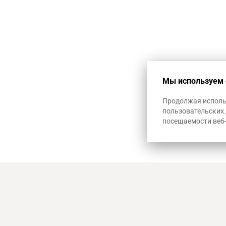
1+12
Мы используем 
Продолжая использ
пользовательских 
посещаемости веб
8-800 100-57-56
г. Краснодар
ул. Путевая, 
reg.krd@artheat23.ru