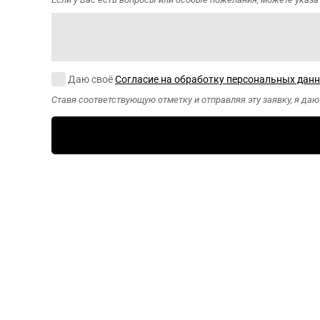
Согласие на обработку персональных данных
Даю своё
Согласие на обработку персональных дан
Ставя соответствующую отметку и отправляя эту заявку, я да
CAPTCHA
Этот вопрос
задается для
того, чтобы
выяснить,
являетесь ли Вы
человеком или
представляете
из себя
автоматическую
спам-рассылку.