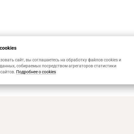
cookies
овать сайт, вы соглашаетесь на обработку файлов cookies и
данных, собираемых посредством агрегаторов статистики
-сайтов.
Подробнее о cookies
Art Heat, г. Краснодар
© 2
Политика конфиденциал
Использование Cookies
,
Р
д. 1
Информация на сайте не 
представленной на сайт