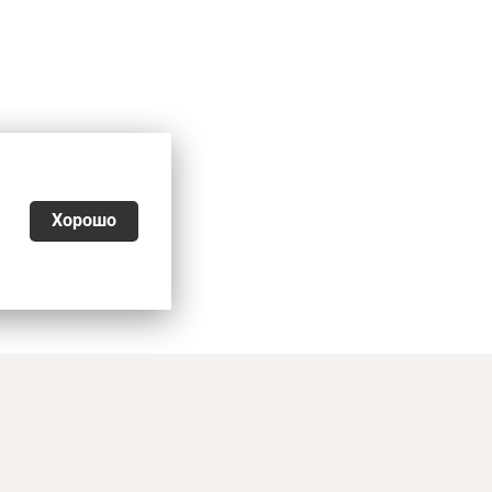
Хорошо
026
ьности
,
Согласие на обработку персональных данных
,
еквизиты, оплата и доставка
является офертой. Копирование и публикация
е информации возможны только по письменному