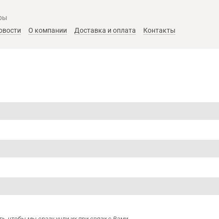
ры
овости
О компании
Доставка и оплата
Контакты
ь, чтобы мы сразу учли их при связи с Вами