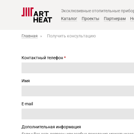
Эксклюзивные отопительные прибо
Главное меню
Каталог
Проекты
Партнерам
Н
Главная
»
Получить консультацию
Контактный телефон
*
Имя
E-mail
Дополнительная информация
Если у Вас есть вопросы или особые пожелания, можете указат