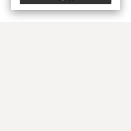
Позвонить
E-mail
Приехать
Art Heat, г. Краснодар
© 2026
Политика конфиденциальности
,
Согласие на обработку персональных данных
,
Использование Cookies
,
Реквизиты, оплата и доставка
Информация на сайте не является офертой. Копирование и