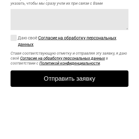
указать, чтобы мы сразу учли их при связи с Вами
Согласие на обработку персональных данных
Даю своё
Согласие на обработку персональных
данных
Ставя соответствующую отметку и отправляя эту заявку, я даю
своё
Согласие на обработку персональных данных
в
соответствии с
Политикой конфиденциальности
.
CAPTCHA
Этот вопрос
задается для
того, чтобы
выяснить,
являетесь ли Вы
человеком или
представляете
из себя