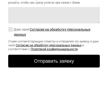
указать, чтобы мы сразу учли их при связи с Вами
Согласие на обработку персональных данных
Даю своё
Согласие на обработку персональных
данных
Ставя соответствующую отметку и отправляя эту заявку, я даю
своё
Согласие на обработку персональных данных
в
соответствии с
Политикой конфиденциальности
.
CAPTCHA
Этот вопрос
задается для
того, чтобы
выяснить,
являетесь ли Вы
человеком или
представляете
из себя