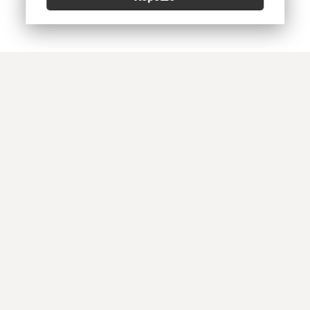
Позвонить
E-mail
Приехать
Art Heat, г. Краснодар
© 2026
Политика конфиденциальности
,
Согласие на обработку персональных данных
,
Использование Cookies
,
Реквизиты, оплата и доставка
Информация на сайте не является офертой. Копирование и