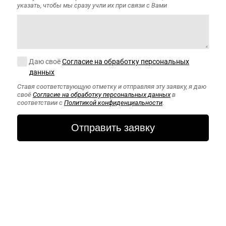
указать, чтобы мы сразу учли их при связи с Вами
Согласие на обработку персональных данных
Даю своё
Согласие на обработку персональных
данных
Ставя соответствующую отметку и отправляя эту заявку, я даю
своё
Согласие на обработку персональных данных
в
соответствии с
Политикой конфиденциальности
.
CAPTCHA
Этот вопрос
задается для
того, чтобы
выяснить,
являетесь ли Вы
человеком или
представляете
из себя