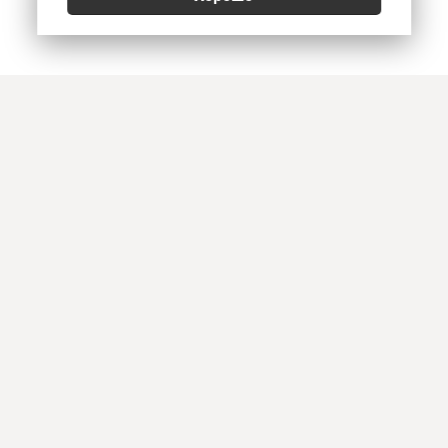
Позвонить
E-mail
Приехать
Art Heat, г. Краснодар
© 2026
Политика конфиденциальности
,
Согласие на обработку персональных данных
,
Использование Cookies
,
Реквизиты, оплата и доставка
Информация на сайте не является офертой. Копирование и