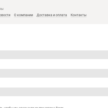
ры
овости
О компании
Доставка и оплата
Контакты
ь, чтобы мы сразу учли их при связи с Вами