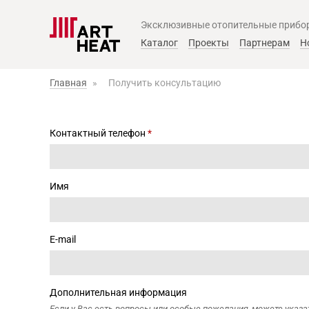
Эксклюзивные отопительные прибо
Главное меню
Каталог
Проекты
Партнерам
Н
Главная
»
Получить консультацию
Контактный телефон
*
Имя
E-mail
Дополнительная информация
Если у Вас есть вопросы или особые пожелания, можете указат