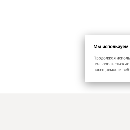
1+12
Мы используем 
Продолжая использ
пользовательских 
посещаемости веб
8-800 100-57-56
г. Краснодар
ул. Путевая, 
reg.krd@artheat23.ru