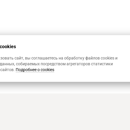
cookies
овать сайт, вы соглашаетесь на обработку файлов cookies и
данных, собираемых посредством агрегаторов статистики
-сайтов.
Подробнее о cookies
Art Heat, г. Краснодар
© 2
Политика конфиденциал
Использование Cookies
,
Р
д. 1
Информация на сайте не 
представленной на сайт