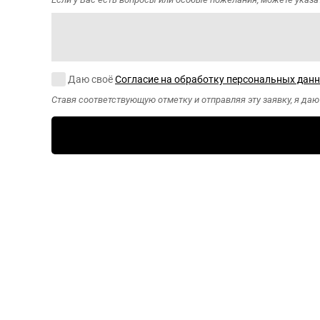
Согласие на обработку персональных данных
Даю своё
Согласие на обработку персональных дан
Ставя соответствующую отметку и отправляя эту заявку, я да
CAPTCHA
Этот вопрос
задается для
того, чтобы
выяснить,
являетесь ли Вы
человеком или
представляете
из себя
автоматическую
спам-рассылку.