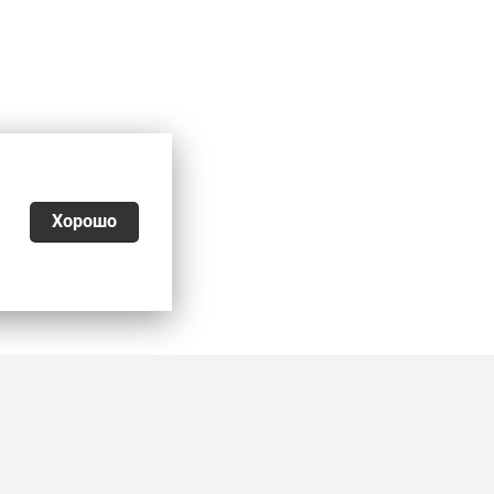
Хорошо
026
ьности
,
Согласие на обработку персональных данных
,
еквизиты, оплата и доставка
является офертой. Копирование и публикация
е информации возможны только по письменному