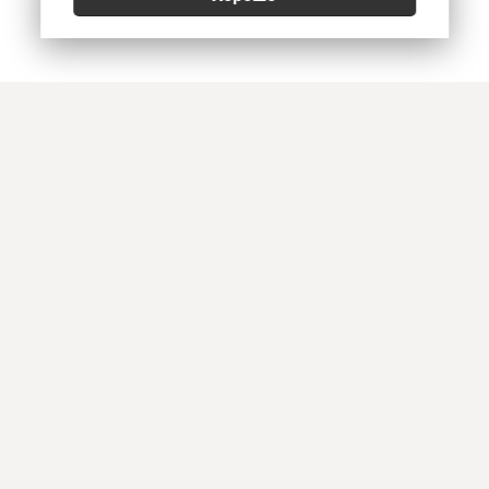
Позвонить
E-mail
Приехать
Art Heat, г. Краснодар
© 2026
Политика конфиденциальности
,
Согласие на обработку персональных данных
,
Использование Cookies
,
Реквизиты, оплата и доставка
Информация на сайте не является офертой. Копирование и