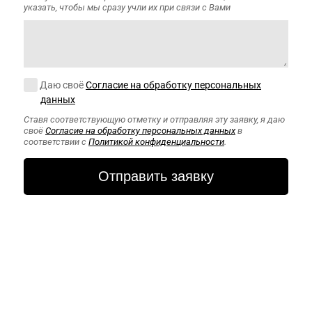
указать, чтобы мы сразу учли их при связи с Вами
Согласие на обработку персональных данных
Даю своё
Согласие на обработку персональных
данных
Ставя соответствующую отметку и отправляя эту заявку, я даю
своё
Согласие на обработку персональных данных
в
соответствии с
Политикой конфиденциальности
.
CAPTCHA
Этот вопрос
задается для
того, чтобы
выяснить,
являетесь ли Вы
человеком или
представляете
из себя