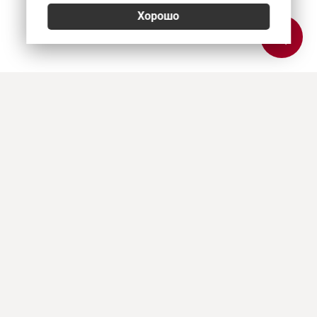
Хорошо
Позвонить
E-mail
Приехать
Art Heat, г. Краснодар
© 2026
Политика конфиденциальности
,
Согласие на обработку персональных данных
,
Использование Cookies
,
Реквизиты, оплата и доставка