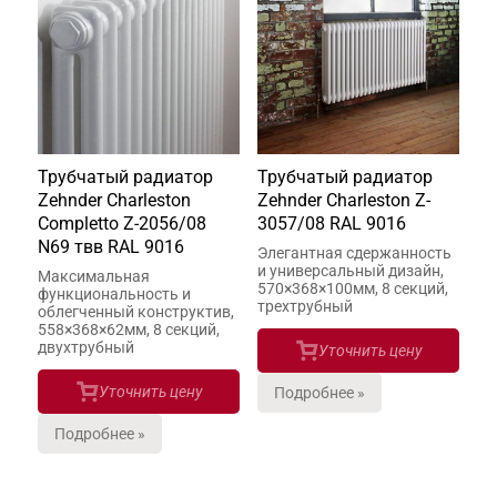
Трубчатый радиатор
Трубчатый радиатор
Zehnder Charleston
Zehnder Charleston Z-
Completto Z-2056/08
3057/08 RAL 9016
N69 твв RAL 9016
Элегантная сдержанность
и универсальный дизайн,
Максимальная
570×368×100мм, 8 секций,
функциональность и
трехтрубный
облегченный конструктив,
558×368×62мм, 8 секций,
двухтрубный
Уточнить цену
Уточнить цену
Подробнее »
Подробнее »