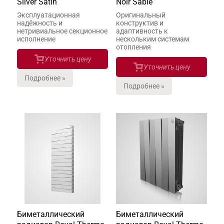
Silver Satin
Noir Sable
Эксплуатационная
Оригинальный
надёжность и
конструктив и
нетривиальное секционное
адаптивность к
исполнение
нескольким системам
отопления
Уточнить цену
Уточнить цену
Подробнее »
Подробнее »
Биметаллический
Биметаллический