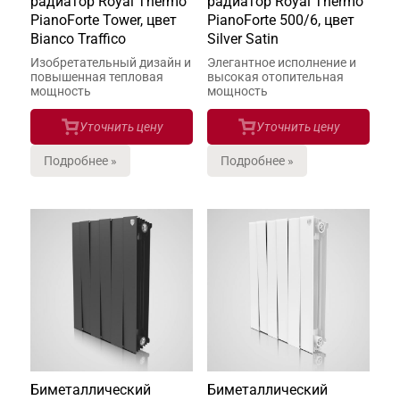
радиатор Royal Thermo
радиатор Royal Thermo
PianoForte Tower, цвет
PianoForte 500/6, цвет
Bianco Traffico
Silver Satin
Изобретательный дизайн и
Элегантное исполнение и
повышенная тепловая
высокая отопительная
мощность
мощность
Уточнить цену
Уточнить цену
Подробнее »
Подробнее »
Биметаллический
Биметаллический