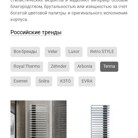
стилистических акцентов и наделяют интерьер особым
благородством, брутальностью или изящностью за счет
богатой цветовой палитры и оригинального исполнения
корпуса.
Российские тренды
Все бренды
Velar
Luxor
Retro STYLE
Royal Thermo
Zehnder
Arbonia
Terma
Exemet
Solira
КЗТО
EVRA