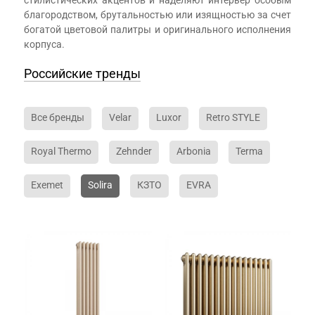
стилистических акцентов и наделяют интерьер особым
благородством, брутальностью или изящностью за счет
богатой цветовой палитры и оригинального исполнения
корпуса.
Российские тренды
Все бренды
Velar
Luxor
Retro STYLE
Royal Thermo
Zehnder
Arbonia
Terma
Exemet
Solira
КЗТО
EVRA