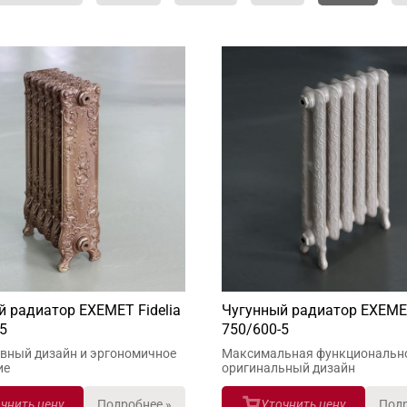
й радиатор EXEMET Fidelia
Чугунный радиатор EXEME
5
750/600-5
вный дизайн и эргономичное
Максимальная функционально
ие
оригинальный дизайн
чнить цену
Подробнее »
Уточнить цену
Подр