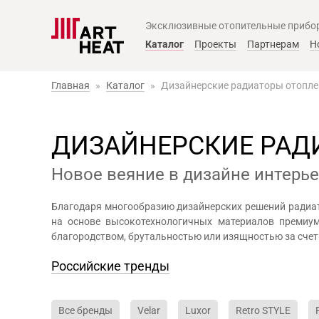
Эксклюзивные отопительные прибо
Главное меню
Каталог
Проекты
Партнерам
Н
Главная
»
Каталог
»
Дизайнерские радиаторы отопл
ДИЗАЙНЕРСКИЕ РАД
Новое веяние в дизайне интерь
Благодаря многообразию дизайнерских решений радиат
на основе высокотехнологичных материалов премиум
благородством, брутальностью или изящностью за счет
Российские тренды
Все бренды
Velar
Luxor
Retro STYLE