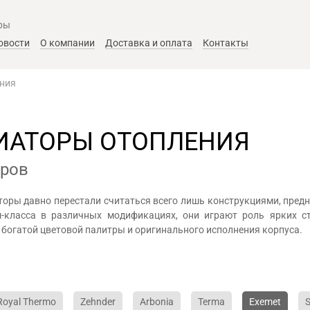
ры
овости
О компании
Доставка и оплата
Контакты
ения
ИАТОРЫ ОТОПЛЕНИЯ
еров
оры давно перестали считаться всего лишь конструкциями, пре
-класса в различных модификациях, они играют роль ярких с
 богатой цветовой палитры и оригинального исполнения корпуса.
Royal Thermo
Zehnder
Arbonia
Terma
Exemet
S