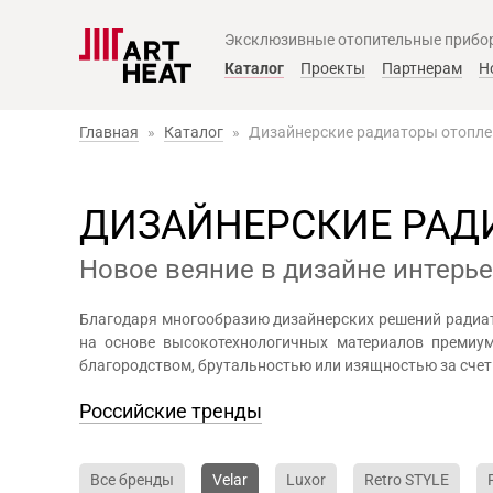
Эксклюзивные отопительные прибо
Главное меню
Каталог
Проекты
Партнерам
Н
Главная
»
Каталог
»
Дизайнерские радиаторы отопл
ДИЗАЙНЕРСКИЕ РАД
Новое веяние в дизайне интерь
Благодаря многообразию дизайнерских решений радиат
на основе высокотехнологичных материалов премиум
благородством, брутальностью или изящностью за счет
Российские тренды
Все бренды
Velar
Luxor
Retro STYLE