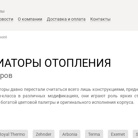
ры
овости
О компании
Доставка и оплата
Контакты
ения
ИАТОРЫ ОТОПЛЕНИЯ
еров
оры давно перестали считаться всего лишь конструкциями, пре
-класса в различных модификациях, они играют роль ярких с
 богатой цветовой палитры и оригинального исполнения корпуса.
Royal Thermo
Zehnder
Arbonia
Terma
Exemet
S